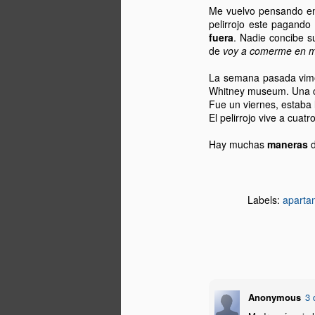
J
Me vuelvo pensando en 
pelirrojo este pagand
S
fuera
. Nadie concibe s
Si
de
voy a comerme en m
m
mi
La semana pasada vimo
n
Whitney museum.
Una c
Fue un viernes, estaba 
He
El pelirrojo vive a cuatr
fu
N
Hay muchas
maneras
d
J
Labels:
aparta
S
J
qu
M
Anonymous
3 