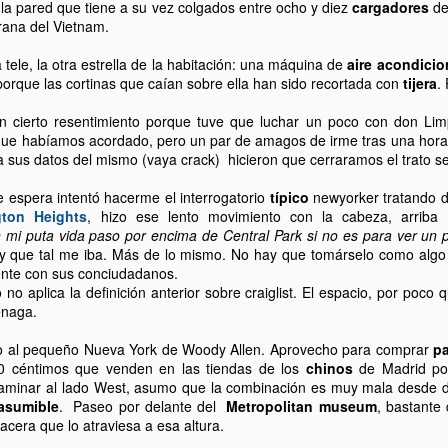
la pared que tiene a su vez colgados entre ocho y diez
cargadores
de
25
Viajar en el metro de Nueva York no es una experiencia
rana del Vietnam.
cualquiera. Ya he escrito alguna otra vez sobre ello, pero las fotos
e Stanley Kubrick tomadas en 1946 me han parecido tan
 tele, la otra estrella de la habitación: una máquina de
aire acondici
presionantes que he decidido volver sobre el tema.
 porque las cortinas que caían sobre ella han sido recortada con
tijera
.
 bien conocido su insoportable calor en verano, sus ratas, sus
n cierto resentimiento porque tuve que luchar un poco con don Lim
neles diarios plagados de cambios de ruta, los tramos de escaleras
o que habíamos acordado, pero un par de amagos de irme tras una hora
finitos, el olor de sus ascensores, su infraestructura rancia pero
 sus datos del mismo (vaya crack) hicieron que cerraramos el trato 
remendamente funcional.
 espera intentó hacerme el interrogatorio
típico
newyorker tratando d
ton Heights
, hizo ese lento movimiento con la cabeza, arriba y
EEUU: Inspiring, la palabra maldita
UG
 mi puta vida paso por encima de Central Park si no es para ver un 
15
Navegando por Netflix (portal disponible en EEUU donde, por 8
 que tal me iba. Más de lo mismo. No hay que tomárselo como alg
dólares al mes, tienes acceso a miles de películas, series y
te con sus conciudadanos.
ocumentales varios) me he topado con una serie de intensas charlas
 no aplica la definición anterior sobre craiglist. El espacio, por poco
bre motivación personal. Auditorios llenos, dientes apretados,
énaga.
altación.
lvo al pequeño Nueva York de Woody Allen. Aprovecho para comprar
p
e repente me han venido a la memoria las famosas conferencias de
0 céntimos que venden en las tiendas de los
chinos
de Madrid pod
ilio Duró y la pequeña revolución que hubo en torno a ellas,
 caminar al lado West, asumo que la combinación es muy mala desde 
enafuente incluido, hace tres o cuatro años.
asumible
. Paseo por delante del
Metropolitan museum
, bastante
acera que lo atraviesa a esa altura.