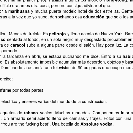
Esta facultad de judíos Ortodoxos
3
Esta mañana, a primera hora, me encontraba de tránsito en la
dificio era antes otra cosa, pero no consigo adivinar el qué.
el stock de las grandes cadenas.
se encuentra incrustada en la
parada de Times Square. Agotado, con pocas horas de sueño y
or a
marihuana
y mucha puerta modelo hotel de dos estrellas. Gent
Y esa sensación aborregada,
zona más dominicana de
n ninguna gana de ir a trabajar. Cuando me dispongo a cruzar la
leras a la vez que yo subo, derrochando esa
educación
que solo los 
sobrevolándolo todo, de sentirse
Washington Heights, creando
stación, escucho a dos tipos versionando una canción que conozco y
más listo que los demás. De
mundos y contrastes infinitos.
e me gusta mucho, con un bajo eléctrico y una guitarra acústica, de
hacer buen negocio para luego
na banda de blues rock muy popular en el sur de Estados Unidos.
tión. Menos de treinta. Es
pelirrojo
y tiene acento de Nueva York. Rar
contar el buen negocio que he
Me llama la atención la falta de
iso
sentada al fondo, en un sofá negro muy desgastado probablement
hecho.
servicios orientados a la
 es raro encontrarse con músicos de nivel tocando por las calles de
ra de
caracol
sube a alguna parte desde el salón. Hay poca luz. La 
comunidad hebrea más allá de los
 ciudad.
esperando.
No es para tanto. De verdad que
básicos delis kosher y un puñado
or la tardanza en abrir, se estaba duchando me dice. Entro a su
habi
no es para tanto.
de restaurantes, kebaps y
. Es absolutamente imposible acumular más desorden, objetos y bas
pizzerías.
Pelirrojos y cuadros de Hopper. Upper East Side.
EP
. Dominando la estancia una televisión de 60 pulgadas que ocupa medi
3
Hace un par de semanas compre una cabina de almacenamiento
de segunda mano, por craiglist. La necesitaba por motivos
ercibo:
aborales varios que no vienen al caso. Nueva viene costando unos
00 y un tipo me la vendía nueva por $150. Si viviera en España
rfume
por todas partes.
ubiera desechado la idea rápidamente, la mayoría del mercado de
egunda mano español está lleno de dispositivos tecnológicos
o eléctrico y enseres varios del mundo de la construcción.
efectuosos, mierdas hablando llanamente, de los que todo el mundo
iere desprenderse, o de objetos robados.
paquetes de
tabaco
vacíos. Muchas monedas. Componentes informát
. Un armario semi abierto lleno de camisas y trajes. Fotos con una
: “You are the fucking best”. Una botella de
Absolute vodka
.
NYC subway. 1946. Fotografiado por Stanley Kubrick.
UG