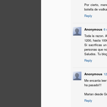
M
Por cierto, men
botella de vodka
Reply
in
A
Anonymous
6 
(d
Toda la razon. 
e
1200, hasta 1000
pr
Si sacrificas u
personas que no 
"
Saludos. Tu blo
pe
M
Reply
Anonymous
12
os
Me encanta leer 
U
ha pasado!!!
O
ll
Marian desde Gr
(e
Reply
Me