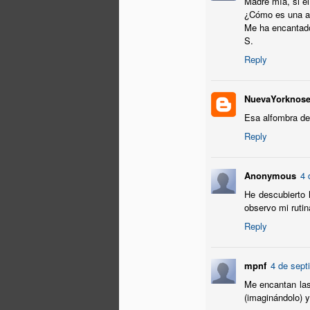
Madre mía, si el
J
¿Cómo es una al
Me ha encantado
S.
Ju
la
Reply
pr
bi
i
NuevaYorknos
Esa alfombra de
A 
fa
Reply
J
Anonymous
4 
He descubierto 
En
observo mi rutin
Co
qu
Reply
pl
Si
mpnf
4 de sept
si
Me encantan las 
(imaginándolo) 