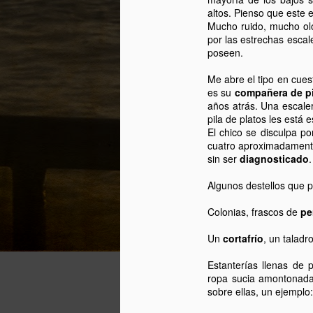
Cafe Barbieri de Lavapies
altos. Pienso que este e
(Madrid).
Mucho ruido, mucho ol
si
por las estrechas esca
El domingo 18 de Mayo a las
e
poseen.
20.00h inaguramos, si te pasas te
qu
invito a un vino.
u
Me abre el tipo en cues
es su
compañera de p
Los benefiicos obtenidos por la
No
años atrás. Una escale
venta de las fotos irán destinados
la
pila de platos les está 
integramente a la "Asociación de
El chico se disculpa p
padres de niños con cáncer".
cuatro aproximadamente
S
sin ser
diagnosticado
Mas noticias pronto.
Algunos destellos que p
l
$7
Colonias, frascos de
pe
h
s
Un
cortafrío
, un taladr
d
qu
Estanterías llenas de 
ropa sucia amontonada
sobre ellas, un ejemplo
A