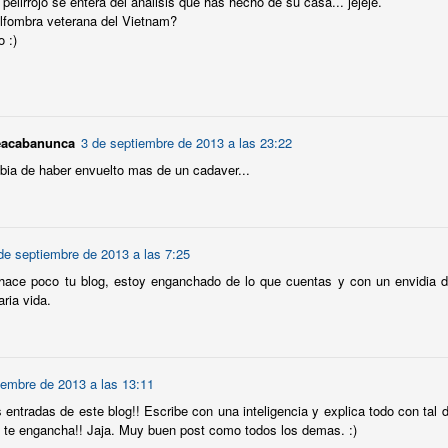
 pelirrojo se entera del análisis que has hecho de su casa... jejeje.
Ceremonias de graduación. Tunicas y birretes
UN
fombra veterana del Vietnam?
19
American Style.
 :)
eves lluvioso en el Javitis Center (lo más parecido sería el Campo de
s Naciones de Madrid, pero multiplicado por cuatro). Mi mujer se
esenta en el lugar en cuestión con el atuendo apropiado: túnica y
rrete (previo pago de $40, lo recibes por correo). La calle esta
nundada de agua y de cientos de personas con el mismo aspecto.
eacabanunca
3 de septiembre de 2013 a las 23:22
bia de haber envuelto mas de un cadaver...
los que se gradúan los mandar acceder por un edificio, a los
miliares y amigos por otro.
Turismo alternativo IV. Brighton Beach (Brooklyn).
UN
de septiembre de 2013 a las 7:25
10
Pequeña Rusia.
hace poco tu blog, estoy enganchado de lo que cuentas y con un envidia d
 el pasado ya le dedique algun post a infravalorada zona playera de
aria vida.
ney Island. Ahora que el verano parece llegar, esta vez para
edarse, le quiero dedicar un post a la continuación física de la misma
aya, Brighton Beach.
gue resultándome fascinante coger el metro y terminar en la playa,
iembre de 2013 a las 13:11
n coste extra alguno.
entradas de este blog!! Escribe con una inteligencia y explica todo con tal de
y te engancha!! Jaja. Muy buen post como todos los demas. :)