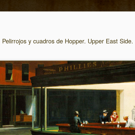
Pelirrojos y cuadros de Hopper. Upper East Side.
JUL
A que te dedicas. 
16
A todos los que ob
me dedico, que hago
encontrar trabajo para ser 
historia de nuestros último
especiales, solo dos días 
pueden valer de ejemplo.
El domingo por la mañana n
Laura hizo el pequeño des
norte de la ciudad dentro d
deje preparada la noche ant
fotos esa mañana para lueg
me tiene fascinado.