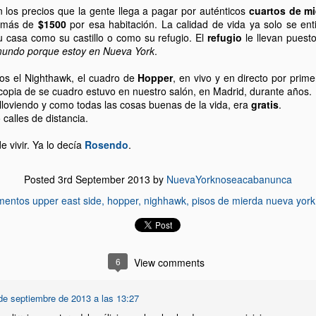
Antros de NYC. Puros, lluvias de billetes y cerveza
UL
los precios que la gente llega a pagar por auténticos
cuartos de mi
25
griega.
o más de
$1500
por esa habitación. La calidad de vida ya solo se en
i algo sé de Nueva York es que no sé nada a cerca de su noche.
u casa como su castillo o como su refugio. El
refugio
le llevan puest
empre he preferido la luz del día. Me muevo mejor y discierno lo que
undo porque estoy en Nueva York
.
e gusta de lo que no con mucha más facilidad. Ha sido así incluso en
s años de universidad, cuando llegué a Madrid sin saber nada de
s el Nighthawk, el cuadro de
Hopper
, en vivo y en directo por prime
ada creyendo que sabía mucho de todo.
opia de se cuadro estuvo en nuestro salón, en Madrid, durante años.
lloviendo y como todas las cosas buenas de la vida, era
gratis
.
chas las aclaraciones, y las presentaciones, paso a describir lo que
o calles de distancia.
e una de las experiencias nocturnas mas bizarras de mi vida, aquí en
ueva York.
e vivir. Ya lo decía
Rosendo
.
NYC en el año 1969
UL
16
Posted
3rd September 2013
by
NuevaYorknoseacabanunca
La ciudad y su gentes en el verano de 1969. Me tiene
impresionado la autenticidad que desprenden las fotografías.
mentos upper east side
hopper
nighhawk
pisos de mierda nueva york
ospecho que ese espíritu todavía esta presente.
ulio en Nueva York es como el Agosto de Madrid, todo el que se
eda trata de justificar su estancia redescubriéndola.
6
View comments
uchos planes.
de septiembre de 2013 a las 13:27