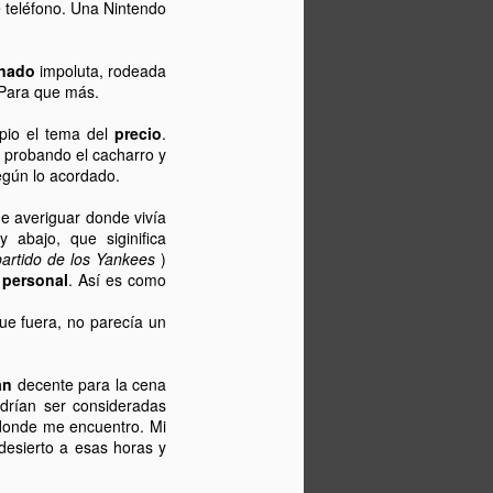
 teléfono. Una Nintendo
onado
impoluta, rodeada
 Para que más.
pio el tema del
precio
.
 probando el cacharro y
según lo acordado.
e averiguar donde vivía
 abajo, que siginifica
partido de los Yankees
)
o
personal
. Así es como
 que fuera, no parecía un
an
decente para la cena
rían ser consideradas
donde me encuentro. Mi
 desierto a esas horas y