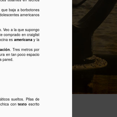
Sospecho que, como todo buen
vástago que se precie, acabará
e que baja a borbotones
odiando la ciudad que a su padre
adolescentes americanos
enamora. Veremos que sucede.
Confío en que un día pueda leer
o. Veo a la que supongo
los avatares por los que pasaron
e comprado en craiglist
sus padres para tenerle en este
cocina es
americana
y la
país.
tación
. Tres metros por
ura en tan poco espacio
a pared.
icos sueltos. Pilas de
 chica con
texto
escrito