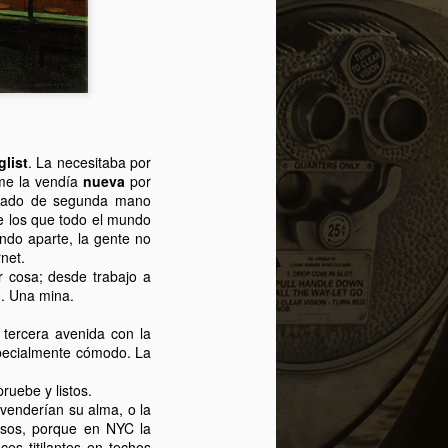
glist
. La necesitaba por
 me la vendía
nueva
por
rcado de segunda mano
e los que todo el mundo
do aparte, la gente no
rnet.
De vuelta.
NOV
r cosa; desde trabajo a
27
Han pasado casi dos meses
l
. Una mina.
desde el último post. Varios
acontecimientos me han tenido
 tercera avenida con la
relativamente alejado del pulso de
specialmente cómodo. La
la ciudad. Sobre todo uno: mi
reciente paternidad.
pruebe y listos.
 venderían su alma, o la
Por lo tanto mi hijo es un
isos, porque en NYC la
newyorker documentado.
uces titilantes en techos