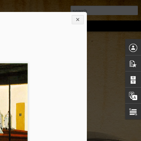
(Primeras semanas en NY. Año 2011.)
sesivamente, o no, me preguntan a que
 todo el día más allá de intentar
un respetable hombre de bien. Esta es la
s dos días. No han sido ni más ni menos
más en nuestra vida neoyorkina, pero
os levantamos tarde, sobre las 9.30,
ayuno porque teníamos un Bruch en el
e The Cloisters. Yo cogí mi cámara, que
erior, quería tomar un mínimo de 500
o poderlas montar con un software que