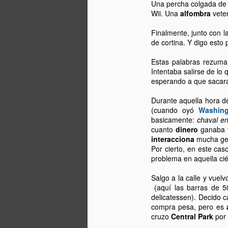
Una percha colgada de 
Wii. Una
alfombra
vete
d
Finalmente, junto con la
im
de cortina. Y digo esto
Es
Estas palabras rezuma
pa
Intentaba salirse de l
in
esperando a que sacara
t
Durante aquella hora de
(cuando oyó
Washing
A
basicamente:
chaval en
cuanto
dinero
ganaba y
interacciona
mucha gen
d
Por cierto, en este caso
so
problema en aquella ci
ex
Salgo a la calle y vue
D
(aquí las barras de 5
Em
delicatessen). Decido
Bu
compra pesa, pero es
cruzo
Central Park
por 