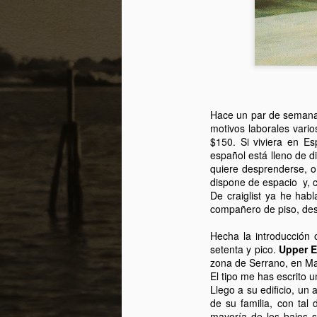
Hace un par de seman
motivos laborales vari
$150. Si viviera en E
español está lleno de 
quiere desprenderse, 
dispone de espacio y, c
Exposición fotográfica
MAY
De craiglist ya he hab
15
"NUEVA YORK NO SE
compañero de piso, des
ACABA NUNCA"
Hecha la introducción o
Se terminó Nueva York, por un
setenta y pico.
Upper E
rato, pero no se acaba nunca.
zona de Serrano, en Mad
El tipo me has escrito u
Para cerrar este ciclo estaré
Llego a su edificio, un
exponiendo algunas de las fotos
de su familia, con tal
de estos tres últimos años en el
O
mayoría de los bajos s