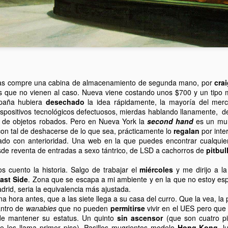
as compre una cabina de almacenamiento de segunda mano, por
crai
os que no vienen al caso. Nueva viene costando unos $700 y un tipo
spaña hubiera
desechado
la idea rápidamente, la mayoría del me
dispositivos tecnológicos defectuosos, mierdas hablando llanamente, d
o de objetos robados. Pero en Nueva York la
second hand
es un mun
on tal de deshacerse de lo que sea, prácticamente lo
regalan
por inte
Descubriendo barrio.
Black Friday y
DEC
DEC
lado con anterioridad. Una web en la que puedes encontrar cualquie
21
2
Yeshiva University.
hillbillies.
de reventa de entradas a sexo tántrico, de LSD a cachorros de
pitbul
Contrastes.
Esta mañana me he pasado por el
s cuento la historia. Salgo de trabajar el
miércoles
y me dirijo a la
Best Buy de la Quinta Avenida
Hace un par de fines de semana
ast Side
. Zona que se escapa a mi ambiente y en la que no estoy e
con la 44St. Quedaba cerca de mi
nos aventuramos hacia una zona
rid, seria la equivalencia más ajustada.
trabajo y necesitaba comprar unas
de nuestro barrio que
na hora antes, que a las siete llega a su casa del curro. Que la vea, la 
cosas. Pésima decisión.
curiosamente no conocíamos, los
 antro de
wanabies
que no pueden
permitirse
vivir en el UES pero que
alrededores de Yeshiva University.
 de mantener su estatus. Un quinto
sin ascensor
(que son cuatro p
Colas. Griterío. Gente matando
Versiones subterráneas
CT
e les llama primer piso). Pasillos mugrientos modelo
Hong-Kong
, l
por ahorrarse dos duros vaciando