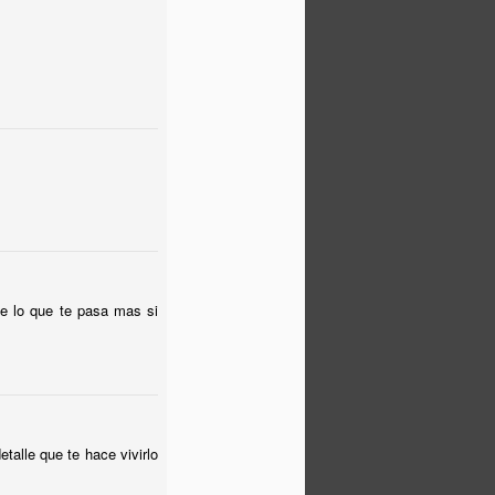
e lo que te pasa mas si
talle que te hace vivirlo