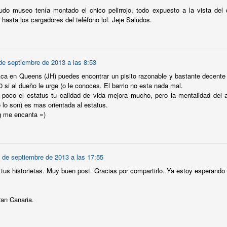
Evangelizacion callejera en la calle 57.
AY
udo museo tenía montado el chico pelirrojo, todo expuesto a la vista del 
30
 hasta los cargadores del teléfono lol. Jeje Saludos.
Por raro que parezca esta historia es cierta. Desde Columbus
Circle hasta Madison Av. un obrero de la construcción ha
tentado convertirme en cristiano evangelico.
 las 9AM me encuentro en un semáforo de la calle 57. Un tipo enorme
de septiembre de 2013 a las 8:53
el sindicato de trabajadores de la construccion, como bien claro ponia
Aca en Queens (JH) puedes encontrar un pisito razonable y bastante decente
n su camiseta) con su casco, su arnés y sus botas sucias me
 si al dueño le urge (o le conoces. El barrio no esta nada mal.
egunta "Do you belive in god?".
n poco el estatus tu calidad de vida mejora mucho, pero la mentalidad de
lo son) es mas orientada al estatus.
What? What do you say?" le contesto, con una mezcla de sueño y
g me encanta =)
rplejidad.
Mensajeros ciclistas. Delivery bikers.
AY
10
Durante mi tiempo de comida siempre me bajo un rato a la calle,
a ver un poco de luz más que nada, porque a respirar aire puro ya
 de septiembre de 2013 a las 17:55
 podréis imaginar que no.
tus historietas. Muy buen post. Gracias por compartirlo. Ya estoy esperando e
n mensajero afroamericano, con un casco amarillo con la pegatina de
bama, se me acerca después de atar su bicicleta, con la cadena que
evaba en la cintura, al cochambroso andamio que tengo en frente
an Canaria.
stán construyendo un rascacielos justo al lado de mi edificio).
 pide un cigarro, que no le doy porque no tengo.