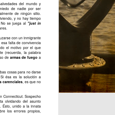
salvedades del mundo y
Sospecho que, como todo buen
e miedo de nadie por ser
vástago que se precie, acabará
almente de ningún sitio.
odiando la ciudad que a su padre
viendo, y no hay tiempo
enamora. Veremos que sucede.
. No se juega al
"just in
ares.
Confío en que un día pueda leer
los avatares por los que pasaron
ruzarse con un inmigrante
sus padres para tenerle en este
 esa falta de convivencia
país.
ido el motivo por el que
te (recuerda, la palabra
uso de
armas de fuego
a
mbas cosas para no darse
Si ésa es la solución a
s carenciales
, es que no
en Connecticut. Sospecho
ta olvidando del asunto
 Ésto, unido a la innata
bre los errores propios,