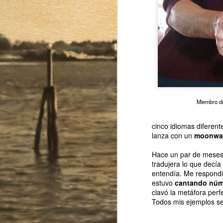
Miembro de
cinco idiomas diferent
Exposición fotográfica
MAY
lanza con un
moonwa
15
"NUEVA YORK NO SE
Hace un par de mese
ACABA NUNCA"
tradujera lo que decí
Se terminó Nueva York, por un
entendía. Me respondió
rato, pero no se acaba nunca.
estuvo
cantando núm
clavó la metáfora perf
Para cerrar este ciclo estaré
Todos mis ejemplos se 
exponiendo algunas de las fotos
de estos tres últimos años en el
O