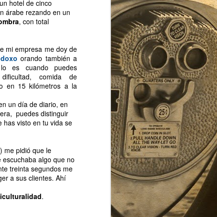
un hotel de cinco
un árabe rezando en un
fombra
, con total
 de mi empresa me doy de
odoxo
orando también a
 lo es cuando puedes
dificultad, comida de
o en 15 kilómetros a la
n un día de diario, en
era, puedes distinguir
 has visto en tu vida se
De vuelta.
NOV
27
Han pasado casi dos meses
) me pidió que le
desde el último post. Varios
ué escuchaba algo que no
acontecimientos me han tenido
ante treinta segundos me
relativamente alejado del pulso de
er a sus clientes. Ahí
la ciudad. Sobre todo uno: mi
reciente paternidad.
iculturalidad
.
Por lo tanto mi hijo es un
newyorker documentado.