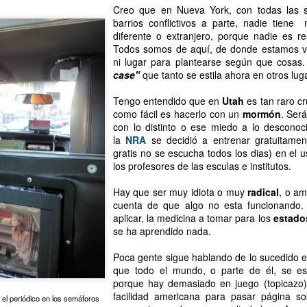
Esta facultad de judíos Ortodoxos
3
Esta mañana, a primera hora, me encontraba de tránsito en la
Creo que en Nueva York, con todas las 
el stock de las grandes cadenas.
se encuentra incrustada en la
parada de Times Square. Agotado, con pocas horas de sueño y
barrios conflictivos a parte, nadie tien
Y esa sensación aborregada,
zona más dominicana de
n ninguna gana de ir a trabajar. Cuando me dispongo a cruzar la
diferente o extranjero, porque nadie es re
sobrevolándolo todo, de sentirse
Washington Heights, creando
stación, escucho a dos tipos versionando una canción que conozco y
Todos somos de aquí, de donde estamos vi
más listo que los demás. De
mundos y contrastes infinitos.
e me gusta mucho, con un bajo eléctrico y una guitarra acústica, de
ni lugar para plantearse según que cosas
hacer buen negocio para luego
na banda de blues rock muy popular en el sur de Estados Unidos.
case"
que tanto se estila ahora en otros lug
contar el buen negocio que he
Me llama la atención la falta de
hecho.
servicios orientados a la
 es raro encontrarse con músicos de nivel tocando por las calles de
Tengo entendido que en
Utah
es tan raro c
comunidad hebrea más allá de los
 ciudad.
como fácil es hacerlo con un
mormón
. Será
No es para tanto. De verdad que
básicos delis kosher y un puñado
con lo distinto o ese miedo a lo desconoc
no es para tanto.
de restaurantes, kebaps y
la
NRA
se decidió a entrenar gratuitamen
pizzerías.
Pelirrojos y cuadros de Hopper. Upper East Side.
EP
gratis no se escucha todos los dias) en el 
3
Hace un par de semanas compre una cabina de almacenamiento
los profesores de las esculas e institutos.
de segunda mano, por craiglist. La necesitaba por motivos
aborales varios que no vienen al caso. Nueva viene costando unos
Hay que ser muy idiota o muy
radical
, o a
00 y un tipo me la vendía nueva por $150. Si viviera en España
cuenta de que algo no esta funcionando. 
ubiera desechado la idea rápidamente, la mayoría del mercado de
aplicar, la medicina a tomar para los
estado
egunda mano español está lleno de dispositivos tecnológicos
se ha aprendido nada.
efectuosos, mierdas hablando llanamente, de los que todo el mundo
iere desprenderse, o de objetos robados.
Poca gente sigue hablando de lo sucedido 
que todo el mundo, o parte de él, se es
porque hay demasiado en juego (topicazo).
facilidad americana para pasar página so
 el periódico en los semáforos
NYC subway. 1946. Fotografiado por Stanley Kubrick.
UG