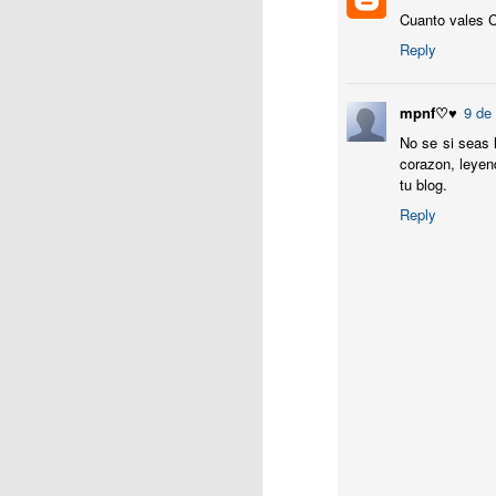
J
Cuanto vales C
Reply
Ju
la
pr
mpnf♡♥
9 de
bi
No se si seas 
i
corazon, leyen
tu blog.
A 
fa
Reply
J
En
Co
qu
pl
Si
si