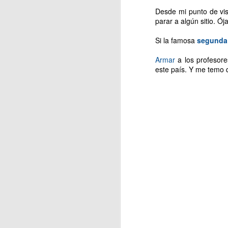
Desde mi punto de vis
parar a algún sitio. Ój
d
im
Si la famosa
segunda
Es
Armar
a los profesore
pa
este país. Y me temo q
in
t
A
d
so
ex
D
Em
Bu