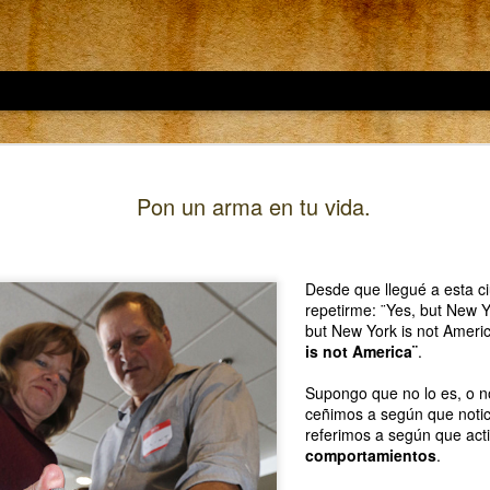
JUL
A que te dedicas. 
Pon un arma en tu vida.
16
A todos los que ob
me dedico, que hago
encontrar trabajo para ser 
historia de nuestros último
Desde que llegué a esta c
especiales, solo dos días 
repetirme: ¨Yes, but New Y
pueden valer de ejemplo.
but New York is not Ameri
is not America¨
.
El domingo por la mañana n
Laura hizo el pequeño des
Supongo que no lo es, o n
norte de la ciudad dentro d
ceñimos a según que noti
deje preparada la noche ant
referimos a según que acti
fotos esa mañana para lueg
comportamientos
.
me tiene fascinado.