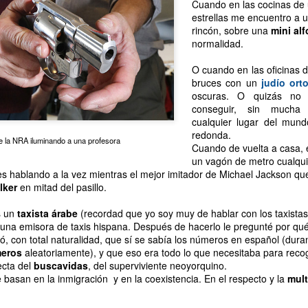
Cuando en las cocinas de 
estrellas me encuentro a 
rincón, sobre una
mini al
normalidad.
O cuando en las oficinas
bruces con un
judío ort
oscuras. O quizás no
conseguir, sin mucha 
cualquier lugar del mund
redonda.
 la NRA iluminando a una profesora
Cuando de vuelta a casa, e
un vagón de metro cualqui
es hablando a la vez mientras el mejor imitador de Michael Jackson que
Descubriendo barrio.
Black Friday y
DEC
DEC
lker
en mitad del pasillo.
21
2
Yeshiva University.
hillbillies.
s un
taxista árabe
(recordad que yo soy muy de hablar con los taxistas
Contrastes.
Esta mañana me he pasado por el
a una emisora de taxis hispana. Después de hacerlo le pregunté por q
Best Buy de la Quinta Avenida
Hace un par de fines de semana
, con total naturalidad, que sí se sabía los números en español (dur
con la 44St. Quedaba cerca de mi
nos aventuramos hacia una zona
eros
aleatoriamente), y que eso era todo lo que necesitaba para recog
trabajo y necesitaba comprar unas
de nuestro barrio que
ecta del
buscavidas
, del superviviente neoyorquino.
cosas. Pésima decisión.
curiosamente no conocíamos, los
basan en la inmigración y en la coexistencia. En el respecto y la
mult
alrededores de Yeshiva University.
Colas. Griterío. Gente matando
Versiones subterráneas
CT
por ahorrarse dos duros vaciando