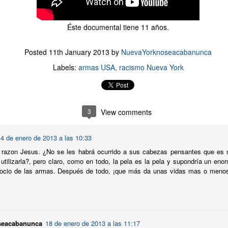
Antros de NYC. Puros, lluvias de billetes y cerveza
UL
25
griega.
i algo sé de Nueva York es que no sé nada a cerca de su noche.
Éste documental tiene 11 años.
empre he preferido la luz del día. Me muevo mejor y discierno lo que
e gusta de lo que no con mucha más facilidad. Ha sido así incluso en
Posted
11th January 2013
by
NuevaYorknoseacabanunca
s años de universidad, cuando llegué a Madrid sin saber nada de
ada creyendo que sabía mucho de todo.
Labels:
armas USA
racismo Nueva York
chas las aclaraciones, y las presentaciones, paso a describir lo que
e una de las experiencias nocturnas mas bizarras de mi vida, aquí en
ueva York.
3
View comments
NYC en el año 1969
UL
16
La ciudad y su gentes en el verano de 1969. Me tiene
4 de enero de 2013 a las 10:33
impresionado la autenticidad que desprenden las fotografías.
ospecho que ese espíritu todavía esta presente.
 razon Jesus. ¿No se les habrá ocurrido a sus cabezas pensantes que es m
utilizarla?, pero claro, como en todo, la pela es la pela y supondría un e
ulio en Nueva York es como el Agosto de Madrid, todo el que se
egocio de las armas. Después de todo, ¡que más da unas vidas mas o menos
eda trata de justificar su estancia redescubriéndola.
uchos planes.
seacabanunca
18 de enero de 2013 a las 11:17