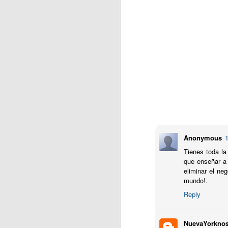
J
S
Si
m
mi
n
He
fu
N
J
Anonymous
1
S
Tienes toda la
que enseñar a 
J
eliminar el n
qu
mundo!.
Reply
M
NuevaYorkno