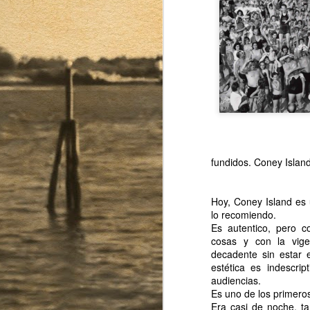
fundidos. Coney Islan
Exposición fotográfica
MAY
15
"NUEVA YORK NO SE
Hoy, Coney Island es 
lo recomiendo.
ACABA NUNCA"
Es autentico, pero c
Se terminó Nueva York, por un
cosas y con la vig
rato, pero no se acaba nunca.
decadente sin estar 
estética es indescri
Para cerrar este ciclo estaré
audiencias.
exponiendo algunas de las fotos
Es uno de los primero
de estos tres últimos años en el
O
Era casi de noche, t