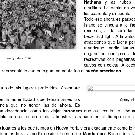
Nathans
y las nubes d
marítimo. La postal de v
los cuarenta y cincuenta.
Todo eso ahora es pasado
Island se vincula a lo
fr
recursos, a la suciedad
bebe Bud light. A la aut
atracciones que lucha por
americano medio jamas
enganchan con palos d
Coney Island 1940
recreativas con pegatina
calvos con coleta. A coc
d representa lo que en algun momento fue el
sueño americano
.
Descubriendo barrio.
Black Friday y
DEC
DEC
21
2
Yeshiva University.
hillbillies.
uno de mis lugares preferidos. Y siempre
Contrastes.
Esta mañana me he pasado por el
on la autenticidad que tenían antes las
Coney Isl
Best Buy de la Quinta Avenida
Hace un par de fines de semana
encia que no tienen las de ahora. Es
con la 44St. Quedaba cerca de mi
nos aventuramos hacia una zona
en decadencia, como los viejos
crooners
que aún cantan en los ca
trabajo y necesitaba comprar unas
de nuestro barrio que
ptible porque combina una atmósfera atrapada en el tiempo con l
cosas. Pésima decisión.
curiosamente no conocíamos, los
alrededores de Yeshiva University.
s lugares a los que fuimos en Nueva York, y era exactamente como lo
Colas. Griterío. Gente matando
Versiones subterráneas
CT
ardamos hora y media desde el centro de
Manhattan
. Recuerdo las 
por ahorrarse dos duros vaciando