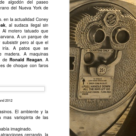
e algodón del paseo
erano del Nueva York de
. en la actualidad Coney
eak
, al sudaca ilegal sin
. Al motero tatuado que
ocarvana. A un parque de
 subsistir pero al que el
 iría. A patos que se
e madera. A maquinas
s de
Ronald Reagan
. A
hes de choque con faros
De vuelta.
NOV
27
Han pasado casi dos meses
desde el último post. Varios
acontecimientos me han tenido
and 2012
relativamente alejado del pulso de
sinos. El ambiente y la
la ciudad. Sobre todo uno: mi
a mas variopinta de las
reciente paternidad.
 había imaginado.
Por lo tanto mi hijo es un
atracciones cerrando, la
newyorker documentado.