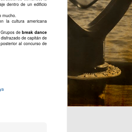
je dentro de un edificio
Sospecho que, como todo buen
vástago que se precie, acabará
o mucho.
odiando la ciudad que a su padre
n la cultura americana
enamora. Veremos que sucede.
a. Grupos de
break dance
Confío en que un día pueda leer
o disfrazado de capitán de
los avatares por los que pasaron
posterior al concurso de
sus padres para tenerle en este
país.
ya