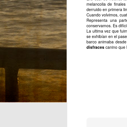
Cafe Barbieri de Lavapies
melancolia de finales
(Madrid).
derruido en primera li
si
Cuando volvimos, cua
El domingo 18 de Mayo a las
e
Representa una part
20.00h inaguramos, si te pasas te
qu
conservamos. Es difíci
invito a un vino.
u
La ultima vez que fui
se exhibían en el pase
Los benefiicos obtenidos por la
No
barco animaba desde 
venta de las fotos irán destinados
la
disfraces
canino que 
integramente a la "Asociación de
padres de niños con cáncer".
S
Mas noticias pronto.
l
$7
h
s
d
qu
A